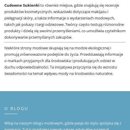
Cudowne Sukienki
to również miejsce, gdzie znajdują się recenzje
produktów kosmetycznych, wskazówki dotyczące makijażu i
pielęgnacji skóry, a także informacje o wydarzeniach modowych,
takich jak pokazy i targi odzieżowe. Twórcy często testują różnorodne
produkty i dzielą się swoimi przemyśleniami, co umożliwia czytelnikom
dokonywanie przemyślanych zakupów.
Niektóre strony modowe skupiają się na modzie ekologicznej i
promują zrównoważone podejście do życia. Przedstawiają informacje
o markach przyjaznych dla środowiska i produkujących odzież w
duchu odpowiedzialności. Ta inicjatywa przyczynia się do wzrostu
świadomości na temat wpływu mody na środowisko naturalne.
O BLOGU
Witaj na naszym blogu modowym, gdzie pasja do stylu spotyka się z
inspiracją. Tutaj znajdziesz szeroki zakres artykułów na temat