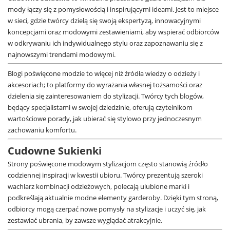
mody łączy się z pomysłowością i inspirującymi ideami. Jest to miejsce
w sieci, gdzie twórcy dzielą się swoją ekspertyzą, innowacyjnymi
koncepcjami oraz modowymi zestawieniami, aby wspierać odbiorców
w odkrywaniu ich indywidualnego stylu oraz zapoznawaniu się z
najnowszymi trendami modowymi.
Blogi poświęcone modzie to więcej niż źródła wiedzy o odzieży i
akcesoriach; to platformy do wyrażania własnej tożsamości oraz
dzielenia się zainteresowaniem do stylizacji. Twórcy tych blogów,
będący specjalistami w swojej dziedzinie, oferują czytelnikom
wartościowe porady, jak ubierać się stylowo przy jednoczesnym
zachowaniu komfortu.
Cudowne Sukienki
Strony poświęcone modowym stylizacjom często stanowią źródło
codziennej inspiracji w kwestii ubioru. Twórcy prezentują szeroki
wachlarz kombinacji odzieżowych, polecają ulubione marki i
podkreślają aktualnie modne elementy garderoby. Dzięki tym stroną,
odbiorcy mogą czerpać nowe pomysły na stylizacje i uczyć się, jak
zestawiać ubrania, by zawsze wyglądać atrakcyjnie.